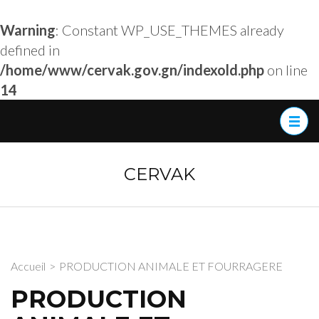
Warning
: Constant WP_USE_THEMES already
defined in
/home/www/cervak.gov.gn/indexold.php
on line
14
Aller
au
contenu
(Pressez
CERVAK
Entrée)
Accueil
>
PRODUCTION ANIMALE ET FOURRAGERE
PRODUCTION